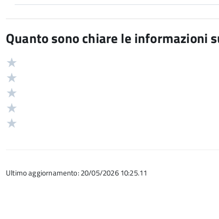
Quanto sono chiare le informazioni 
Valuta
Valutazione
5
Valuta
stelle
4
Valuta
su
stelle
3
Valuta
5
su
stelle
2
Valuta
5
su
stelle
1
5
su
stelle
5
su
Ultimo aggiornamento: 20/05/2026 10:25.11
5