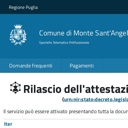
Salta al contenuto principale
Skip to site navigation
Regione Puglia
Comune di Monte Sant'Ange
Sportello Telematico Polifunzionale
Domande frequenti
Pagamenti
Rilascio dell'attestaz
(
urn:nir:stato:decreto.legi
Il servizio può essere attivato presentando tutta la doc
Iter