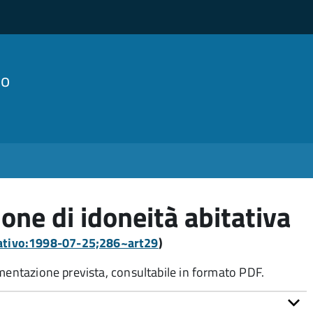
lo
ione di idoneità abitativa
slativo:1998-07-25;286~art29
)
umentazione prevista, consultabile in formato PDF.