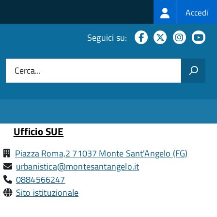
Login
Accedi
menu
Facebook
X
Instagr
Yo
Seguici su:
Cerca...
Ufficio SUE
Piazza Roma,2 71037 Monte Sant'Angelo (FG)
urbanistica@montesantangelo.it
0884566247
Sito istituzionale